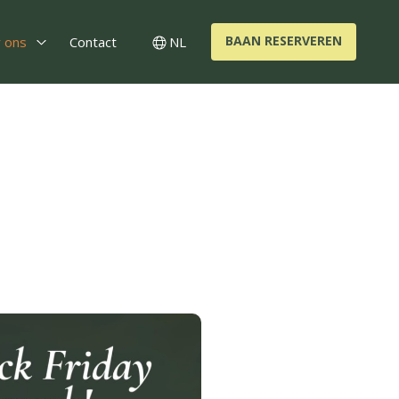
BAAN RESERVEREN
 ons
Contact
NL
nts
Open Over ons
Switch language