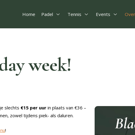
Home
Padel
Tennis
Events
Over
Open Padel
Open Tennis
Open Eve
iday week!
je slechts
€15 per uur
in plaats van €36 –
en, zowel tijdens piek- als daluren.
 nu
!