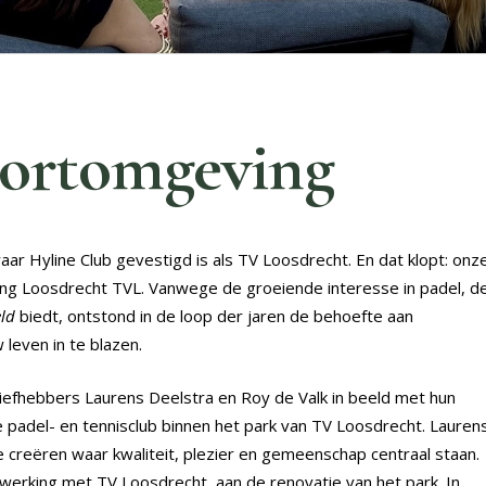
portomgeving
ar Hyline Club gevestigd is als TV Loosdrecht. En dat klopt: onz
ging Loosdrecht TVL. Vanwege de groeiende interesse in padel, d
eld
biedt, ontstond in de loop der jaren de behoefte aan
leven in te blazen.
efhebbers Laurens Deelstra en Roy de Valk in beeld met hun
padel- en tennisclub binnen het park van TV Loosdrecht. Lauren
creëren waar kwaliteit, plezier en gemeenschap centraal staan.
erking met TV Loosdrecht, aan de renovatie van het park. In