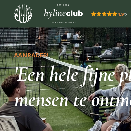
Overslaan en naar de inhoud gaan
4.9
/5
AANRADER!
'Een hele fijne 
mensen te ontmo