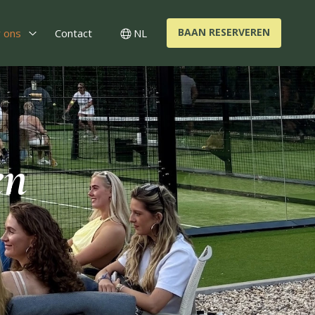
BAAN RESERVEREN
 ons
Contact
NL
nts
Open Over ons
Switch language
en