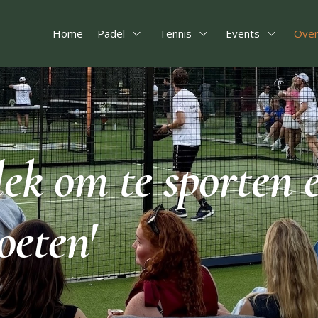
Home
Padel
Tennis
Events
Over
Open Padel
Open Tennis
Open Eve
plek om te sporten 
eten'