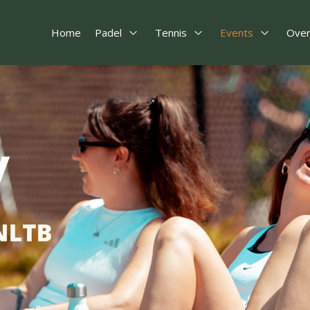
Home
Padel
Tennis
Events
Over
Open Padel
Open Tennis
Open Eve