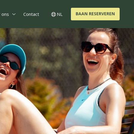
BAAN RESERVEREN
 ons
Contact
NL
nts
Open Over ons
Switch language